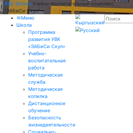
ABC School
Учебно-воспитательный комплекс
"ЭйБиСи Скул"
Меню
Школа
Программа
развития УВК
«ЭйБиСи Скул»
Учебно-
воспитательная
работа
Методическая
служба
Методическая
копилка
Дистанционное
обучение
Безопасность
жизнедеятельности
Социально-