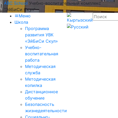
ABC School
Учебно-воспитательный комплекс
"ЭйБиСи Скул"
Меню
Школа
Программа
развития УВК
«ЭйБиСи Скул»
Учебно-
воспитательная
работа
Методическая
служба
Методическая
копилка
Дистанционное
обучение
Безопасность
жизнедеятельности
Социально-