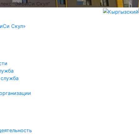
лекс "ЭйБиСи Скул"
иСи Скул»
сти
лужба
 служба
 организации
деятельность