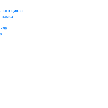
чного цикла
о языка
икла
а