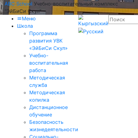
ABC School
Учебно-воспитательный комплекс
"ЭйБиСи Скул"
Меню
Школа
Программа
развития УВК
«ЭйБиСи Скул»
Учебно-
воспитательная
работа
Методическая
служба
Методическая
копилка
Дистанционное
обучение
Безопасность
жизнедеятельности
Социально-