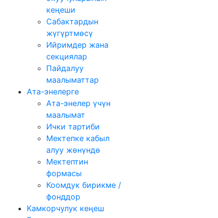
кеңеши
Сабактардын
жүгүртмѳсү
Ийримдер жана
секциялар
Пайдалуу
маалыматтар
Ата-энелерге
Ата-энелер үчүн
маалымат
Ички тартиби
Мектепке кабыл
алуу жөнүндө
Мектептин
формасы
Коомдук бирикме /
фонддор
Камкорчулук кеңеш