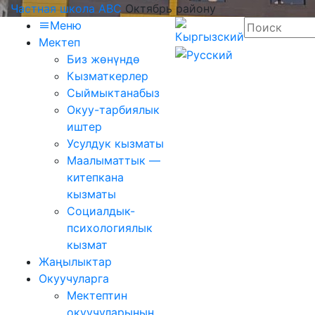
Частная школа ABC
Октябрь району
Меню
Мектеп
Биз жөнүндө
Кызматкерлер
Сыймыктанабыз
Окуу-тарбиялык
иштер
Усулдук кызматы
Маалыматтык —
китепкана
кызматы
Социалдык-
психологиялык
кызмат
Жаңылыктар
Окуучуларга
Мектептин
окуучуларынын