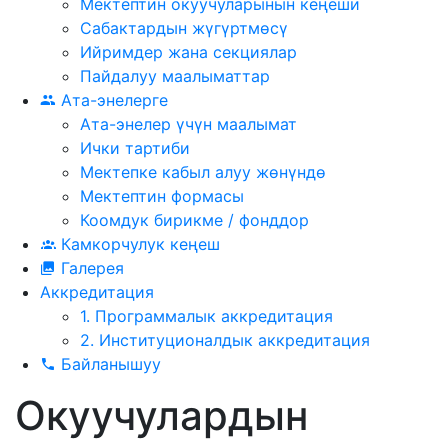
Мектептин окуучуларынын кеңеши
Сабактардын жүгүртмѳсү
Ийримдер жана секциялар
Пайдалуу маалыматтар
Ата-энелерге
Ата-энелер үчүн маалымат
Ички тартиби
Мектепке кабыл алуу жөнүндө
Мектептин формасы
Коомдук бирикме / фонддор
Камкорчулук кеңеш
Галерея
Аккредитация
1. Программалык аккредитация
2. Институционалдык аккредитация
Байланышуу
Окуучулардын