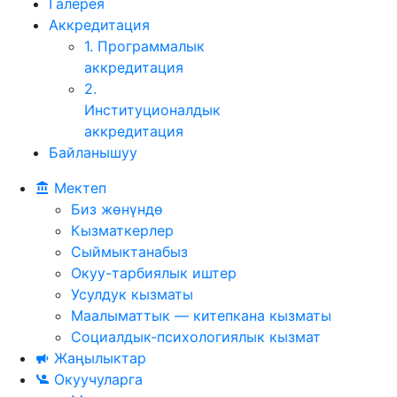
Галерея
Аккредитация
1. Программалык
аккредитация
2.
Институционалдык
аккредитация
Байланышуу
Мектеп
Биз жөнүндө
Кызматкерлер
Сыймыктанабыз
Окуу-тарбиялык иштер
Усулдук кызматы
Маалыматтык — китепкана кызматы
Социалдык-психологиялык кызмат
Жаңылыктар
Окуучуларга