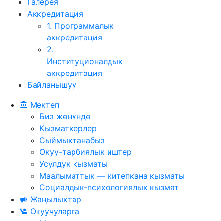
Галерея
Аккредитация
1. Программалык
аккредитация
2.
Институционалдык
аккредитация
Байланышуу
Мектеп
Биз жөнүндө
Кызматкерлер
Сыймыктанабыз
Окуу-тарбиялык иштер
Усулдук кызматы
Маалыматтык — китепкана кызматы
Социалдык-психологиялык кызмат
Жаңылыктар
Окуучуларга