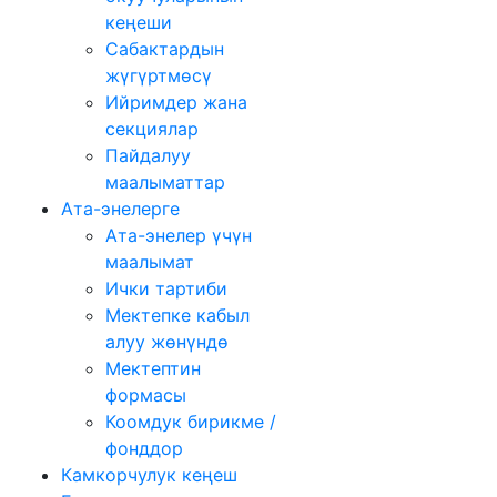
кеңеши
Сабактардын
жүгүртмѳсү
Ийримдер жана
секциялар
Пайдалуу
маалыматтар
Ата-энелерге
Ата-энелер үчүн
маалымат
Ички тартиби
Мектепке кабыл
алуу жөнүндө
Мектептин
формасы
Коомдук бирикме /
фонддор
Камкорчулук кеңеш