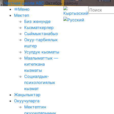
Частная школа ABC
Октябрь району
Меню
Мектеп
Биз жөнүндө
Кызматкерлер
Сыймыктанабыз
Окуу-тарбиялык
иштер
Усулдук кызматы
Маалыматтык —
китепкана
кызматы
Социалдык-
психологиялык
кызмат
Жаңылыктар
Окуучуларга
Мектептин
окуучуларынын