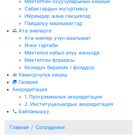
Мектептин окуучуларынын кеңеши
Сабактардын жүгүртмѳсү
Ийримдер жана секциялар
Пайдалуу маалыматтар
Ата-энелерге
Ата-энелер үчүн маалымат
Ички тартиби
Мектепке кабыл алуу жөнүндө
Мектептин формасы
Коомдук бирикме / фонддор
Камкорчулук кеңеш
Галерея
Аккредитация
1. Программалык аккредитация
2. Институционалдык аккредитация
Байланышуу
Главная
Сотрудники