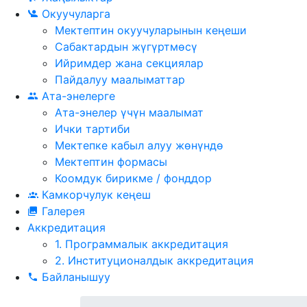
Окуучуларга
Мектептин окуучуларынын кеңеши
Сабактардын жүгүртмѳсү
Ийримдер жана секциялар
Пайдалуу маалыматтар
Ата-энелерге
Ата-энелер үчүн маалымат
Ички тартиби
Мектепке кабыл алуу жөнүндө
Мектептин формасы
Коомдук бирикме / фонддор
Камкорчулук кеңеш
Галерея
Аккредитация
1. Программалык аккредитация
2. Институционалдык аккредитация
Байланышуу