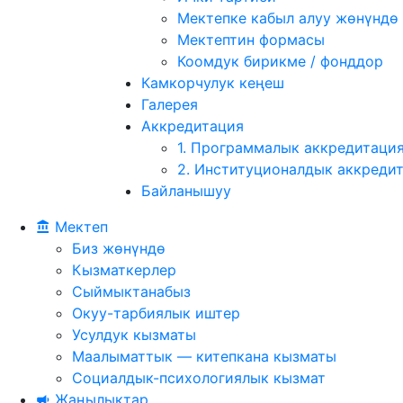
Мектепке кабыл алуу жөнүндө
Мектептин формасы
Коомдук бирикме / фонддор
Камкорчулук кеңеш
Галерея
Аккредитация
1. Программалык аккредитаци
2. Институционалдык аккреди
Байланышуу
Мектеп
Биз жөнүндө
Кызматкерлер
Сыймыктанабыз
Окуу-тарбиялык иштер
Усулдук кызматы
Маалыматтык — китепкана кызматы
Социалдык-психологиялык кызмат
Жаңылыктар