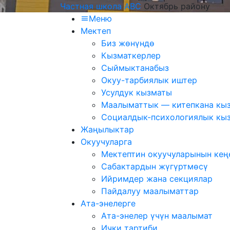
Частная школа ABC
Октябрь району
Меню
Мектеп
Биз жөнүндө
Кызматкерлер
Сыймыктанабыз
Окуу-тарбиялык иштер
Усулдук кызматы
Маалыматтык — китепкана кы
Социалдык-психологиялык кы
Жаңылыктар
Окуучуларга
Мектептин окуучуларынын ке
Сабактардын жүгүртмѳсү
Ийримдер жана секциялар
Пайдалуу маалыматтар
Ата-энелерге
Ата-энелер үчүн маалымат
Ички тартиби