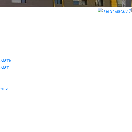
зматы
змат
ңеши