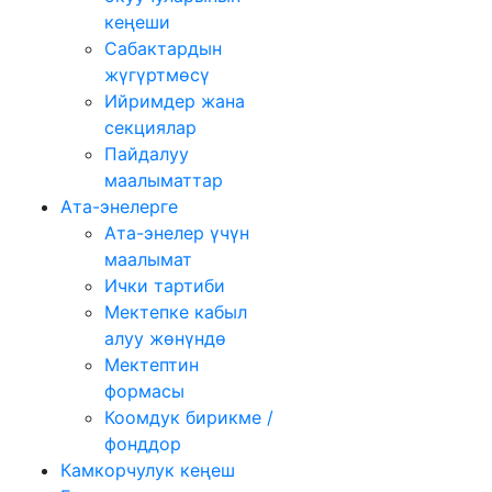
кеңеши
Сабактардын
жүгүртмѳсү
Ийримдер жана
секциялар
Пайдалуу
маалыматтар
Ата-энелерге
Ата-энелер үчүн
маалымат
Ички тартиби
Мектепке кабыл
алуу жөнүндө
Мектептин
формасы
Коомдук бирикме /
фонддор
Камкорчулук кеңеш