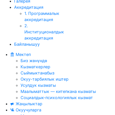
Галерея
Аккредитация
1. Программалык
аккредитация
2.
Институционалдык
аккредитация
Байланышуу
Мектеп
Биз жөнүндө
Кызматкерлер
Сыймыктанабыз
Окуу-тарбиялык иштер
Усулдук кызматы
Маалыматтык — китепкана кызматы
Социалдык-психологиялык кызмат
Жаңылыктар
Окуучуларга