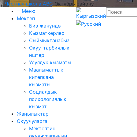
Частная школа ABC
Октябрь району
Меню
Мектеп
Биз жөнүндө
Кызматкерлер
Сыймыктанабыз
Окуу-тарбиялык
иштер
Усулдук кызматы
Маалыматтык —
китепкана
кызматы
Социалдык-
психологиялык
кызмат
Жаңылыктар
Окуучуларга
Мектептин
окуучуларынын