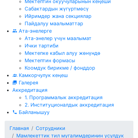
Мектептин окуучуларынын кеңеши
Сабактардын жүгүртмѳсү
Ийримдер жана секциялар
Пайдалуу маалыматтар
Ата-энелерге
Ата-энелер үчүн маалымат
Ички тартиби
Мектепке кабыл алуу жөнүндө
Мектептин формасы
Коомдук бирикме / фонддор
Камкорчулук кеңеш
Галерея
Аккредитация
1. Программалык аккредитация
2. Институционалдык аккредитация
Байланышуу
Главная
Сотрудники
Мамлекеттик тил мугалимдеринин усулдук