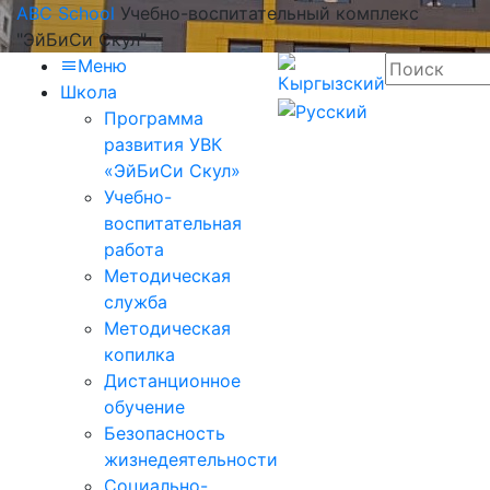
ABC School
Учебно-воспитательный комплекс
"ЭйБиСи Скул"
Меню
Школа
Программа
развития УВК
«ЭйБиСи Скул»
Учебно-
воспитательная
работа
Методическая
служба
Методическая
копилка
Дистанционное
обучение
Безопасность
жизнедеятельности
Социально-