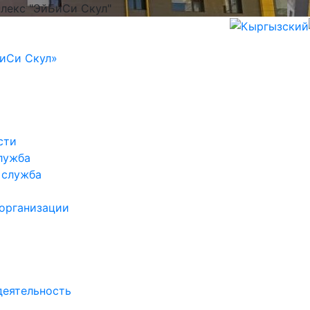
лекс "ЭйБиСи Скул"
иСи Скул»
сти
лужба
 служба
 организации
деятельность