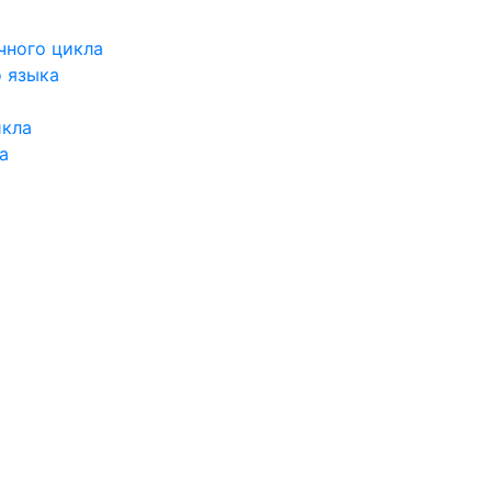
чного цикла
о языка
икла
а