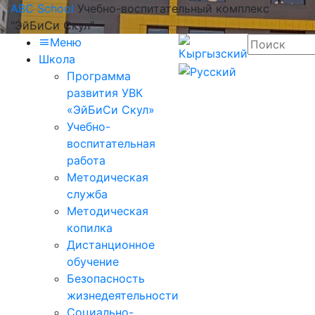
ABC School
Учебно-воспитательный комплекс
"ЭйБиСи Скул"
Меню
Школа
Программа
развития УВК
«ЭйБиСи Скул»
Учебно-
воспитательная
работа
Методическая
служба
Методическая
копилка
Дистанционное
обучение
Безопасность
жизнедеятельности
Социально-