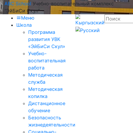
ABC School
Учебно-воспитательный комплекс
"ЭйБиСи Скул"
Меню
Школа
Программа
развития УВК
«ЭйБиСи Скул»
Учебно-
воспитательная
работа
Методическая
служба
Методическая
копилка
Дистанционное
обучение
Безопасность
жизнедеятельности
Социально-