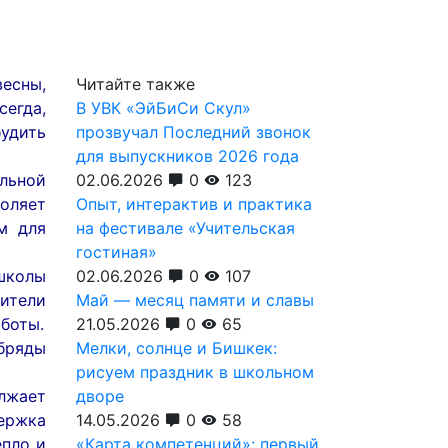
есны,
Читайте также
сегда,
В УВК «ЭйБиСи Скул»
будить
прозвучал Последний звонок
для выпускников 2026 года
льной
02.06.2026
0
123
оляет
Опыт, интерактив и практика
м для
на фестивале «Учительская
гостиная»
школы
02.06.2026
0
107
дители
Май — месяц памяти и славы
аботы.
21.05.2026
0
65
бряды
Мелки, солнце и Бишкек:
рисуем праздник в школьном
лжает
дворе
ержка
14.05.2026
0
58
епло и
«Карта компетенций»: первый