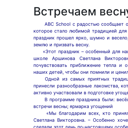
Встречаем весну
ABC School с радостью сообщает о е
которое стало любимой традицией для у
праздник прошел ярко, шумно и весело
землю и призвать весну.
«Этот праздник – особенный для наше
школе Аршинова Светлана Викторов
почувствовать приближение тепла и 
наших детей, чтобы они помнили и цени
Одной из самых приятных традиций
принесли разнообразные лакомства, ко
активно участвовали в подготовке угощ
В программе праздника были: весёлы
встречи весны; ярмарка угощений
«Мы благодарим всех, кто принял у
Светлана Викторовна. – Особенно хоч
сделали этот день по-настоящему особе