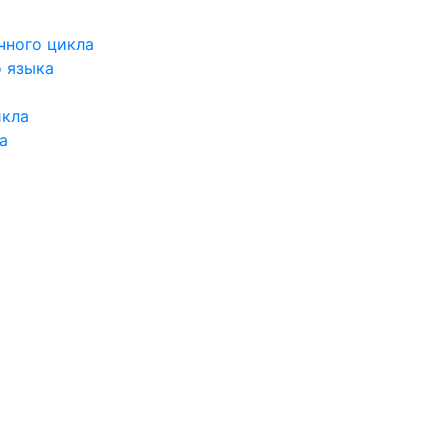
чного цикла
о языка
икла
а