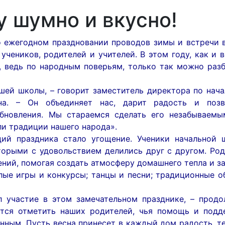
 шумно и вкусно!
жегодном праздновании проводов зимы и встречи в
чеников, родителей и учителей. В этом году, как и в
, ведь по народным поверьям, только так можно раз
й школы, – говорит заместитель директора по нача
на. – Он объединяет нас, дарит радость и позв
обновления. Мы стараемся сделать его незабываемы
ли традиции нашего народа».
 праздника стало угощение. Ученики начальной 
торыми с удовольствием делились друг с другом. Ро
ений, помогая создать атмосферу домашнего тепла и з
е игры и конкурсы; танцы и песни; традиционные о
частие в этом замечательном празднике, – продо
ется отметить наших родителей, чья помощь и подд
нным. Пусть весна принесет в каждый дом радость, т