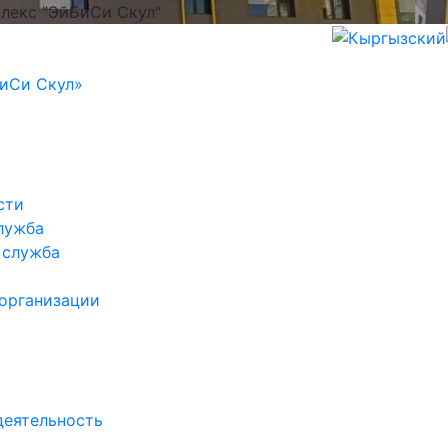
лекс "ЭйБиСи Скул"
иСи Скул»
сти
лужба
 служба
 организации
деятельность