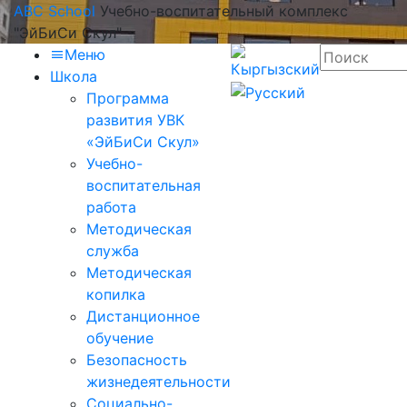
ABC School
Учебно-воспитательный комплекс
"ЭйБиСи Скул"
Меню
Школа
Программа
развития УВК
«ЭйБиСи Скул»
Учебно-
воспитательная
работа
Методическая
служба
Методическая
копилка
Дистанционное
обучение
Безопасность
жизнедеятельности
Социально-