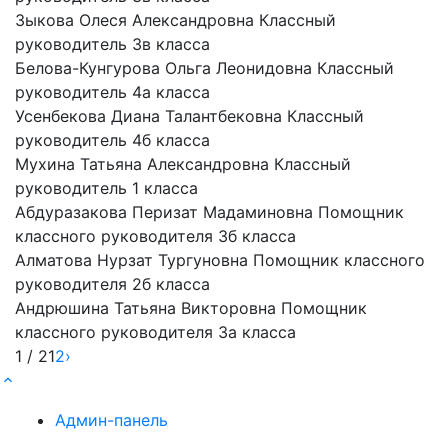
Зыкова Олеся Александровна
Классный
руководитель 3в класса
Белова-Кунгурова Ольга Леонидовна
Классный
руководитель 4а класса
Усенбекова Диана Талантбековна
Классный
руководитель 4б класса
Мухина Татьяна Александровна
Классный
руководитель 1 класса
Абдуразакова Перизат Мадаминовна
Помощник
классного руководителя 3б класса
Алматова Нурзат Тургуновна
Помощник классного
руководителя 2б класса
Андрюшина Татьяна Викторовна
Помощник
классного руководителя 3а класса
1 / 2
1
2
›
Админ-панель