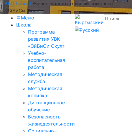
ABC School
Учебно-воспитательный комплекс
"ЭйБиСи Скул"
Меню
Школа
Программа
развития УВК
«ЭйБиСи Скул»
Учебно-
воспитательная
работа
Методическая
служба
Методическая
копилка
Дистанционное
обучение
Безопасность
жизнедеятельности
Социально-