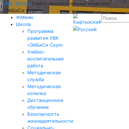
ABC School
Учебно-воспитательный комплекс
"ЭйБиСи Скул"
Меню
Школа
Программа
развития УВК
«ЭйБиСи Скул»
Учебно-
воспитательная
работа
Методическая
служба
Методическая
копилка
Дистанционное
обучение
Безопасность
жизнедеятельности
Социально-